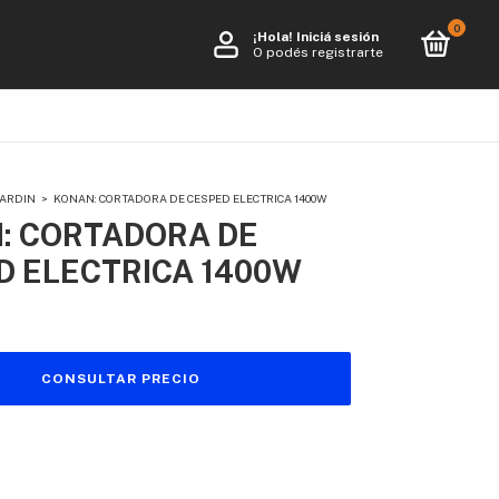
0
¡Hola!
Iniciá sesión
O podés registrarte
JARDIN
>
KONAN: CORTADORA DE CESPED ELECTRICA 1400W
: CORTADORA DE
D ELECTRICA 1400W