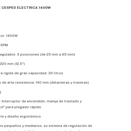
 CESPED ELECTRICA 1400W
tor: 1400W
0 RPM
regulable: 3 posiciones (de 25 mm a 65 mm)
320 mm (12,5")
a rígida de gran capacidad: 30 litros
 de alta resistencia: 140 mm (delanteras y traseras)
g
: Interruptor de encendido, manija de traslado y
cil" para plegado rápido
nte y diseño ergonómico
nes pequeños y medianos, su sistema de regulación de