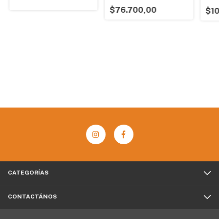
180W
20V
$76.700,00
$1
CATEGORÍAS
CONTACTÁNOS