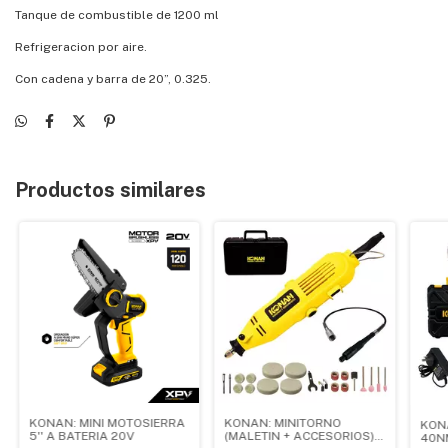
Tanque de combustible de 1200 ml
Refrigeracion por aire.
Con cadena y barra de 20”, 0.325.
Productos similares
KONAN: MINI MOTOSIERRA
KONAN: MINITORNO
KON
5'' A BATERIA 20V
(MALETIN + ACCESORIOS)
40N