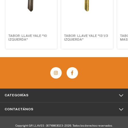
TABOR: LLAVE YALE *10
TABOR: LLAVE YALE *13 1/3
TABO
IZQUIERDA*
IZQUIERDA*
MAS
CATEGORÍAS
CONTACTÁNOS
Copyright GR LLAVES - 30716663023 - 2026. Todos los derechos reservados.