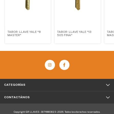
TABOR: LLAVE YALE *8
TABOR: LLAVE YALE *13
TABO
MASTER*
505 FINA*
MAS
CATEGORÍAS
CONTACTÁNOS
Copyright GR LLAVES - 30716663023 - 2026. Todos los derechos reservados.